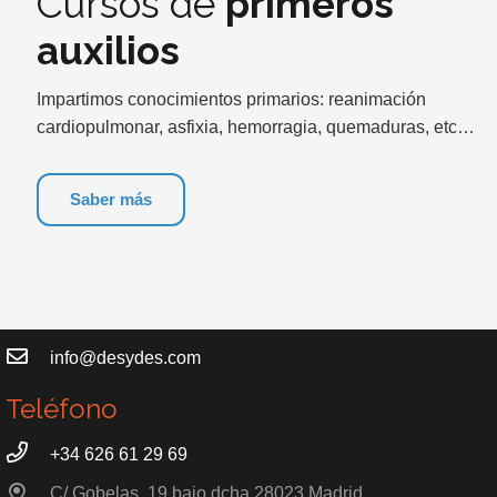
Cursos de
primeros
auxilios
Impartimos conocimientos primarios: reanimación
cardiopulmonar, asfixia, hemorragia, quemaduras, etc…
Saber más
Contacto
info@desydes.com
Teléfono
+34 626 61 29 69
C/ Gobelas, 19 bajo dcha 28023 Madrid