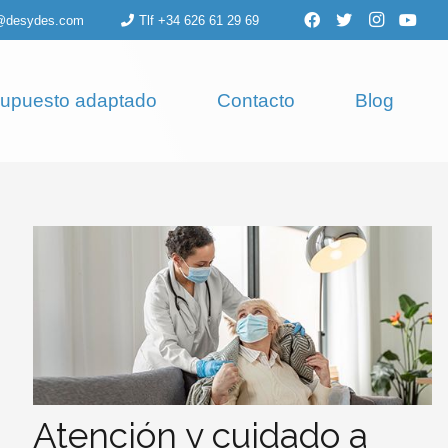
o@desydes.com
Tlf +34 626 61 29 69
upuesto adaptado
Contacto
Blog
Atención y cuidado a